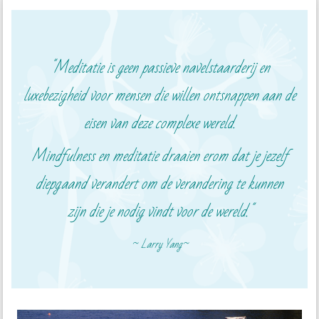
"Meditatie is geen passieve navelstaarderij en
luxebezigheid voor mensen die willen ontsnappen
aan de
eisen van deze complexe wereld.
Mindfulness en meditatie draaien erom dat je jezelf
diepgaand verandert om de verandering te kunnen
zijn
die je nodig vindt voor de wereld."
~ Larry Yang
~