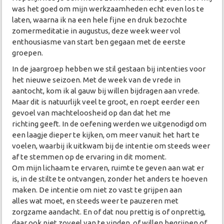
was het goed om mijn werkzaamheden echt even los te
laten, waarna ik na een hele fijne en druk bezochte
zomermeditatie in augustus, deze week weer vol
enthousiasme van start ben gegaan met de eerste
groepen.
In de jaargroep hebben we stil gestaan bij intenties voor
het nieuwe seizoen. Met de week van de vrede in
aantocht, kom ik al gauw bij willen bijdragen aan vrede.
Maar dit is natuurlijk veel te groot, en roept eerder een
gevoel van machteloosheid op dan dat het me
richting geeft. In de oefening werden we uitgenodigd om
een laagje dieper te kijken, om meer vanuit het hart te
voelen, waarbij ik uitkwam bij de intentie om steeds weer
af te stemmen op de ervaring in dit moment.
Om mijn lichaam te ervaren, ruimte te geven aan wat er
is, in de stilte te ontvangen, zonder het anders te hoeven
maken. De intentie om niet zo vast te grijpen aan
alles wat moet, en steeds weer te pauzeren met
zorgzame aandacht. En of dat nou prettig is of onprettig,
daar ook niet zoveel van te vinden, of willen begrijpen of