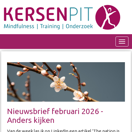
Open
Nieuwsbrief februari 2026 -
Anders kijken
Van de week las ik op LinkedIn een artikel 'The nation is