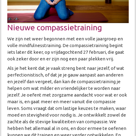
Nieuwe compassietraining
We zijn net weer begonnen met een volle jaargroep en
volle mindfulnesstraining. De compassietraining begint
iets later dit keer, op vrijdagochtend 27 februari, die gaat
ook zeker door en er zijn nog een paar plekken vrij.
Als je het kent dat je vaak streng bent naar jezelf, of wat
perfectionistisch, of dat je je gauw aanpast aan anderen
en jezelf dan vergeet, dan kan de compassietraining je
helpen om wat milder en vriendelijker te worden naar
jezelf. Je oefent met zorgzame aandacht voor wat er ook
maar is, en gaat meer en meer vanuit die compassie
leven. Soms vraagt dat om lastige keuzes te maken, waar
moed en stevigheid voor nodig is. Je ontwikkelt zowel de
zachte als de stevige kwaliteiten van compassie. We
hebben het allemaal al in ons, en door ermee te oefenen
kunnen we dit trainen en weer verder ontwikkelen. En